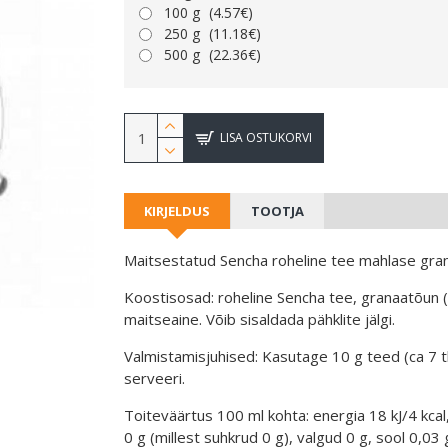
100 g
(4.57€)
250 g
(11.18€)
500 g
(22.36€)
LISA OSTUKORVI
KIRJELDUS
TOOTJA
Maitsestatud Sencha roheline tee mahlase gran
Koostisosad: roheline Sencha tee, granaatõun (
maitseaine. Võib sisaldada pähklite jälgi.
Valmistamisjuhised: Kasutage 10 g teed (ca 7 tl
serveeri.
Toiteväärtus 100 ml kohta: energia 18 kJ/4 kcal
0 g (millest suhkrud 0 g), valgud 0 g, sool 0,03 