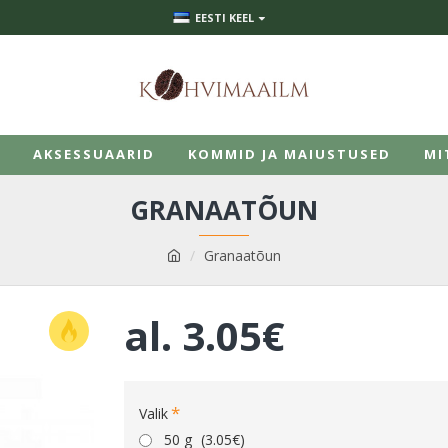
EESTI KEEL
AKSESSUAARID
KOMMID JA MAIUSTUSED
MI
GRANAATÕUN
Granaatõun
al.
3.05€
Valik
50 g
(3.05€)