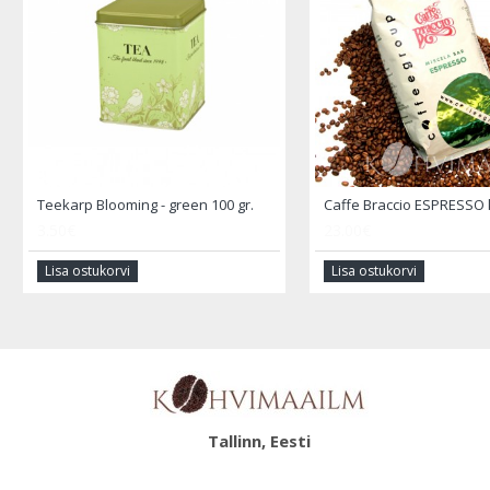
Teekarp Blooming - green 100 gr.
3.50€
23.00€
Lisa ostukorvi
Lisa ostukorvi
Tallinn, Eesti