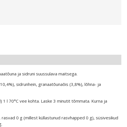
aatõuna ja sidruni suussulava maitsega.
10,4%), sidrunhein, granaatõunaõis (3,8%), lõhna- ja
) 1 l 70°C vee kohta. Laske 3 minutit tõmmata. Kurna ja
, rasvad 0 g (millest küllastunud rasvhapped 0 g), süsivesikud
g.