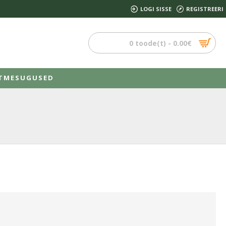
LOGI SISSE
REGISTREERI
0 toode(t) - 0.00€
TMESUGUSED