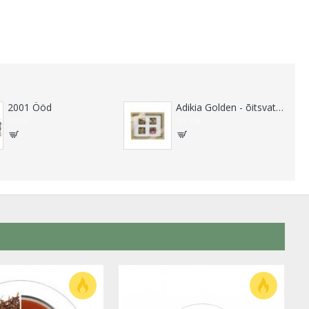
2001 Ööd
Adikia Golden - õitsvate teede kinkekomplekt
0.00€
10.50€