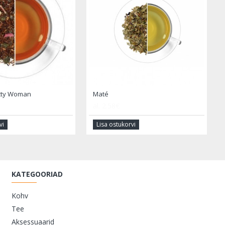
tty Woman
Maté
al.
2.58€
vi
Lisa ostukorvi
KATEGOORIAD
Kohv
Tee
Aksessuaarid