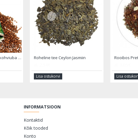
Caffe Braccio ESPRESSO kohviuba 1000 gr.
Roheline tee Ceylon Jasmiin
Rooibos Pre
al.
2.54€
al.
3.05€
Lisa ostukorvi
Lisa ostukor
INFORMATSIOON
Kontaktid
Kõik tooded
Konto