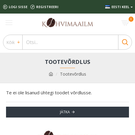
LOGI SISSE
REGISTREERI
EESTI KEEL
0
Kõik
TOOTEVÕRDLUS
Tootevõrdlus
Te ei ole lisanud ühtegi toodet võrdlusse.
JÄTKA