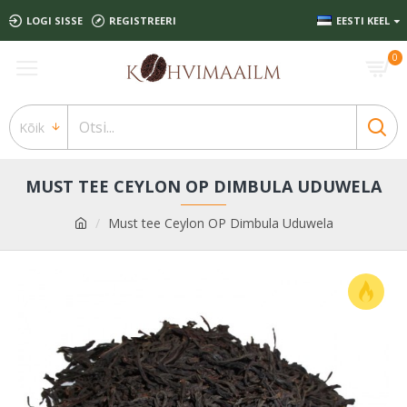
LOGI SISSE
REGISTREERI
EESTI KEEL
0
Kõik
MUST TEE CEYLON OP DIMBULA UDUWELA
Must tee Ceylon OP Dimbula Uduwela