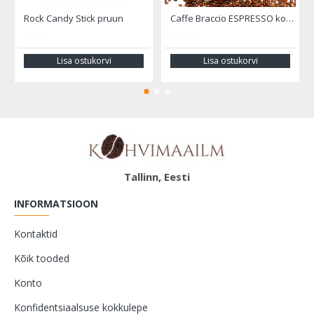
Rock Candy Stick pruun
Caffe Braccio ESPRESSO kohviuba 1000 gr.
2.00€
23.00€
Lisa ostukorvi
Lisa ostukorvi
Tallinn, Eesti
INFORMATSIOON
Kontaktid
Kõik tooded
Konto
Konfidentsiaalsuse kokkulepe