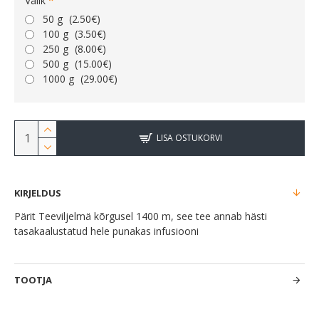
Valik
50 g
(2.50€)
100 g
(3.50€)
250 g
(8.00€)
500 g
(15.00€)
1000 g
(29.00€)
LISA OSTUKORVI
KIRJELDUS
Pärit Teeviljelmä kõrgusel 1400 m, see tee annab hästi
tasakaalustatud hele punakas infusiooni
TOOTJA