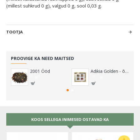
(millest suhkrud 0 g), valgud 0 g, sool 0,03 g.
TOOTJA
PROOVIGE KA NEED MAITSED
2001 Ööd
Adikia Golden - õitsvate teede kinkekomplekt
0.00€
10.50€
KOOS SELLEGA INIMESED OSTAVAD KA