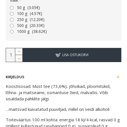
Valik
50 g
(3.05€)
100 g
(4.57€)
250 g
(12.20€)
500 g
(20.33€)
1000 g
(38.62€)
LISA OSTUKORVI
KIRJELDUS
Koostisosad: Must tee (73,6%), jõhvikad, ploomitükid,
lõhna- ja maitseaine, osmantuse õied, malvaõis. Võib
sisaldada pähklite jälgi.
…maitsvad kuivatatud puuviljad, millel on veidi alkoholi
Toiteväärtus 100 ml kohta: energia 18 kJ/4 kcal, rasvad 0 g
(millest küllastunud rasvhapped 0 g), süsivesikud 0 g