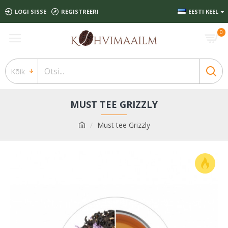
LOGI SISSE
REGISTREERI
EESTI KEEL
0
Kõik
MUST TEE GRIZZLY
Must tee Grizzly