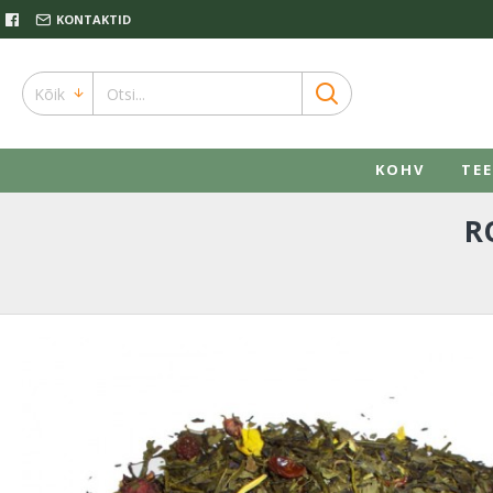
KONTAKTID
Kõik
KOHV
TEE
R