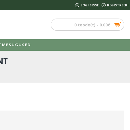
LOGI SISSE
REGISTREERI
0 toode(t) - 0.00€
TMESUGUSED
NT