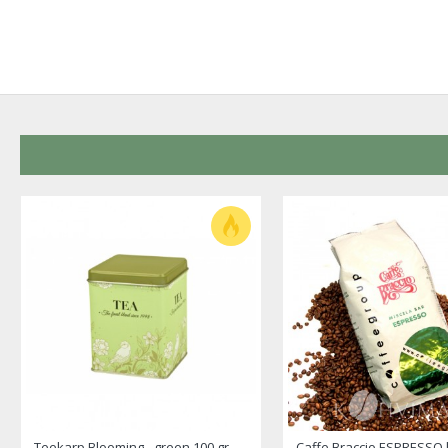
Teekarp Blooming - green 100 gr.