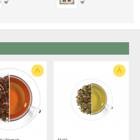
tty Woman
Maté