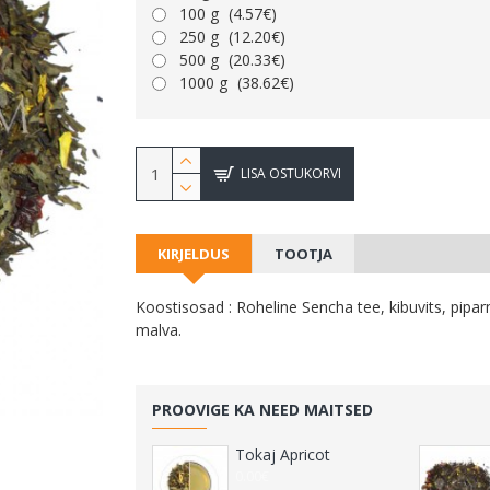
100 g
(4.57€)
250 g
(12.20€)
500 g
(20.33€)
1000 g
(38.62€)
LISA OSTUKORVI
KIRJELDUS
TOOTJA
Koostisosad : Roheline Sencha tee, kibuvits, pipar
malva.
PROOVIGE KA NEED MAITSED
Tokaj Apricot
0.00€