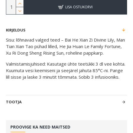
LISA OSTUKORVI
KIRJELDUS
Sisu: lõhnavad valged teed – Bai He Xian Zi Divine Lily, Man
Tian Xian Tao pühad lilled, He Jia Huan Le Family Fortune,
Xu Ri Dong Sheng Rising Sun, roheline pappkarp.
Valmistamisjuhised: Kasutage ühte teetükki 3 dl vee kohta.
Kuumuta vesi keemiseni ja seejärel jahuta 85°C-ni. Pange
lill sisse ja laske 3 minutit tõmmata. Sobib 3 infusiooniks.
TOOTJA
PROOVIGE KA NEED MAITSED