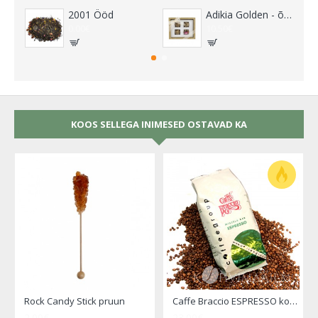
2001 Ööd
Adikia Golden - õitsvate teede kinkekomplekt
0.00€
10.50€
KOOS SELLEGA INIMESED OSTAVAD KA
Rock Candy Stick pruun
Caffe Braccio ESPRESSO kohviuba 1000 gr.
2.00€
23.00€