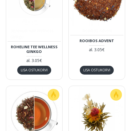
Зеленый чай Wellness
Rooibos Advent
Ginkgo
ROOIBOS ADVENT
ROHELINE TEE WELLNESS
al.
3.05€
GINKGO
al.
3.05€
LISA OSTUKORVI
LISA OSTUKORVI