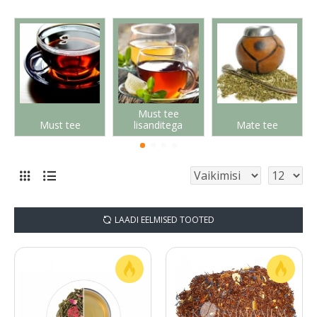
Must tee
Must tee
lisanditega
Mate tee
LAADI EELMISED TOOTED