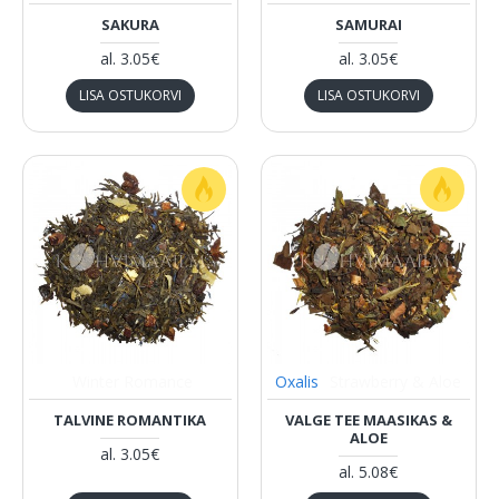
SAKURA
SAMURAI
al.
3.05€
al.
3.05€
LISA OSTUKORVI
LISA OSTUKORVI
Winter Romance
Oxalis
Strawberry & Aloe
TALVINE ROMANTIKA
VALGE TEE MAASIKAS &
ALOE
al.
3.05€
al.
5.08€