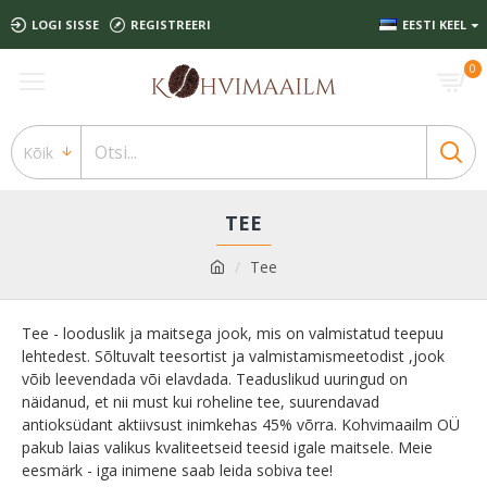
LOGI SISSE
REGISTREERI
EESTI KEEL
0
Kõik
TEE
Tee
Tee - looduslik ja maitsega jook, mis on valmistatud teepuu
lehtedest. Sõltuvalt teesortist ja valmistamismeetodist ,jook
võib leevendada või elavdada. Teaduslikud uuringud on
näidanud, et nii must kui roheline tee, suurendavad
antioksüdant aktiivsust inimkehas 45% võrra. Kohvimaailm OÜ
pakub laias valikus kvaliteetseid teesid igale maitsele. Meie
eesmärk - iga inimene saab leida sobiva tee!