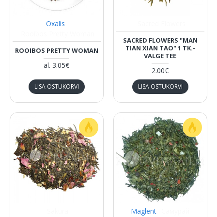
Oxalis
Sacred Flowers
Rooibos Pretty Woman
SACRED FLOWERS "MAN
TIAN XIAN TAO" 1 TK.-
ROOIBOS PRETTY WOMAN
VALGE TEE
al.
3.05€
2.00€
LISA OSTUKORVI
LISA OSTUKORVI
Sakura
Maglent
Самурай