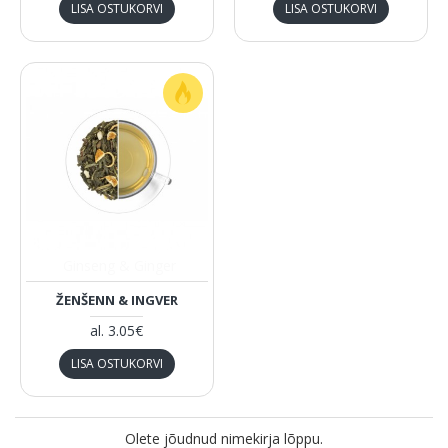
LISA OSTUKORVI
LISA OSTUKORVI
Ginseng & Ginger
ŽENŠENN & INGVER
al.
3.05€
LISA OSTUKORVI
Olete jõudnud nimekirja lõppu.