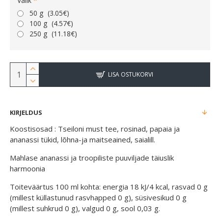
Valik
50 g
(3.05€)
100 g
(4.57€)
250 g
(11.18€)
LISA OSTUKORVI
KIRJELDUS
Koostisosad : Tseiloni must tee, rosinad, papaia ja
ananassi tükid, lõhna-ja maitseained, saialill.
Mahlase ananassi ja troopiliste puuviljade täiuslik
harmoonia
Toiteväärtus 100 ml kohta: energia 18 kJ/4 kcal, rasvad 0 g
(millest küllastunud rasvhapped 0 g), süsivesikud 0 g
(millest suhkrud 0 g), valgud 0 g, sool 0,03 g.