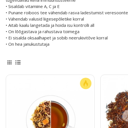
tugevdavad keha immuunsüsteeme
• Sisaldab vitamiine A, C ja E
• Punane roiboos tee vähendab rasva ladestumist veresoonte s
• Vähendab valusid liigesepõletike korral
• Aitab kaalu langetada ja hoida isu kontrolli all
• On lõõgastava ja rahustava toimega
• Ei sisalda oksaalhapet ja sobib neerukivitõve korral
• On hea janukustutaja