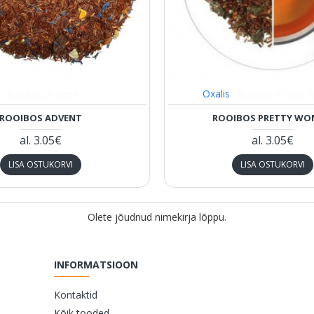
Rooibos Advent
Oxalis
Rooibos Pretty
ROOIBOS ADVENT
ROOIBOS PRETTY W
al.
3.05€
al.
3.05€
LISA OSTUKORVI
LISA OSTUKORVI
Olete jõudnud nimekirja lõppu.
INFORMATSIOON
Kontaktid
Kõik tooded