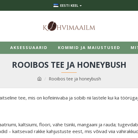
EESTI KEEL
AKSESSUAARID
KOMMID JA MAIUSTUSED
MI
ROOIBOS TEE JA HONEYBUSH
Rooibos tee ja honeybush
line tee, mis on kofeiinivaba ja sobib nii lastele kui ka töörügaj
triumi, kaltsiumi, floori, vähe tsinki, mangaani ja rauda; tugevdab
id – kaitsevad rakke kahjustuste eest, mis võivad viia vähirakkude