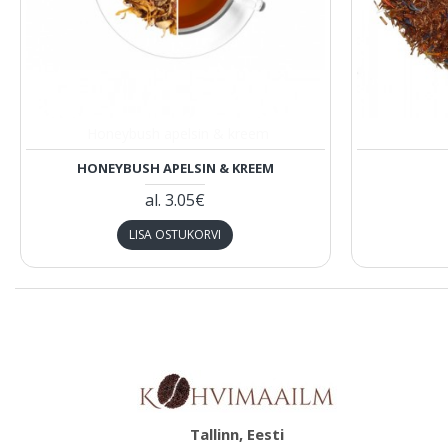
Honeybush apelsin & kreem
HONEYBUSH APELSIN & KREEM
al.
3.05€
LISA OSTUKORVI
Tallinn, Eesti