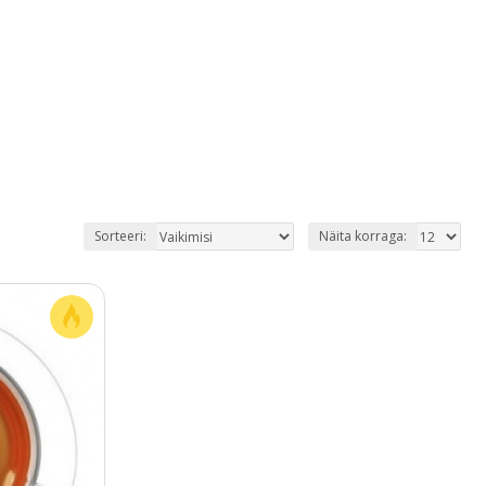
Sorteeri:
Näita korraga: