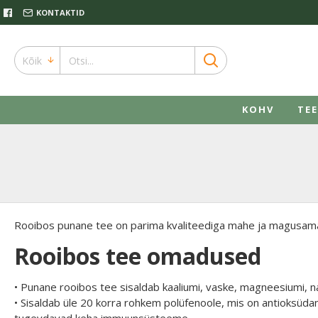
KONTAKTID
Kõik
KOHV
TEE
Rooibos punane tee on parima kvaliteediga mahe ja magusamaitse
Rooibos tee omadused
• Punane rooibos tee sisaldab kaaliumi, vaske, magneesiumi, naa
• Sisaldab üle 20 korra rohkem polüfenoole, mis on antioksüdand