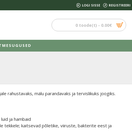
LOGI SISSE
REGISTREERI
0 toode(t) - 0.00€
TMESUGUSED
ale rahustavaks, mälu parandavaks ja tervislikuks joogiks.
 luid ja hambaid
 tekkele; kaitsevad põletike, viiruste, bakterite eest ja